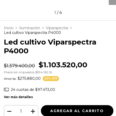
1
/
4
Inicio
>
Iluminación
>
Viparspectra
>
Led cultivo Viparspectra P4000
Led cultivo Viparspectra
P4000
$1.103.520,00
$1.379.400,00
Precio sin impuestos
$994.162,16
$275.880,00
Ahorrás:
20
% OFF
24
cuotas de
$97.473,00
Ver más detalles