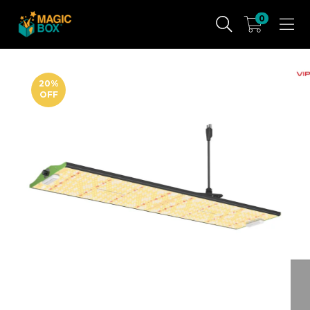
0
20
%
OFF