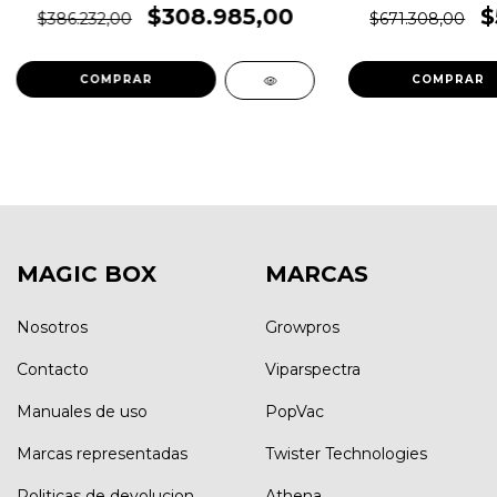
$308.985,00
$
$386.232,00
$671.308,00
MAGIC BOX
MARCAS
Nosotros
Growpros
Contacto
Viparspectra
Manuales de uso
PopVac
Marcas representadas
Twister Technologies
Politicas de devolucion
Athena